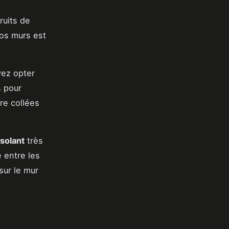
ruits de
vos murs est
vez opter
s pour
re collées
isolant
très
e entre les
sur le mur