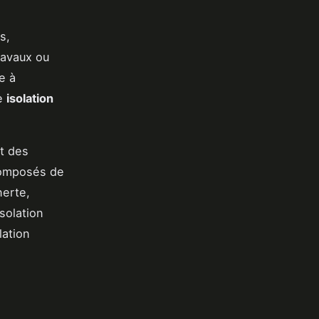
s,
ravaux ou
e à
ne
isolation
t des
 composés de
nerte,
isolation
lation