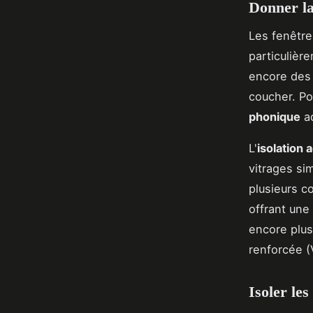
Donner la 
Les fenêtre
particulièr
encore des 
coucher. Po
phonique
a
L'
isolation 
vitrages si
plusieurs c
offrant une 
encore plus
renforcée (
Isoler le