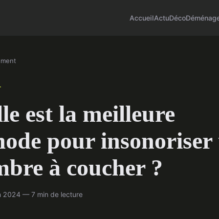
Accueil
Actu
Déco
Déménag
ement
T
le est la meilleure
ode pour insonoriser
bre à coucher ?
 2024 — 7 min de lecture