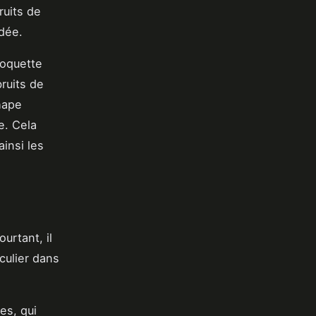
ruits de
dée.
oquette
ruits de
chape
e. Cela
ainsi les
ourtant, il
culier dans
es, qui