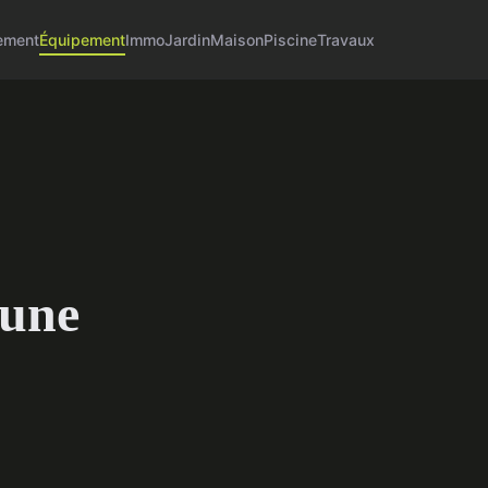
ement
Équipement
Immo
Jardin
Maison
Piscine
Travaux
 une