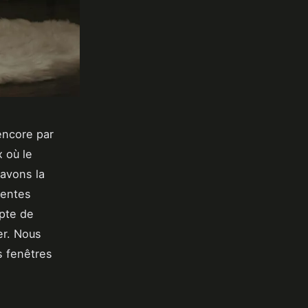
encore par
x où le
 avons la
rentes
pte de
er. Nous
 fenêtres