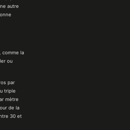
Une autre
bonne
s, comme la
ler ou
ros par
 triple
par mètre
our de la
ntre 30 et