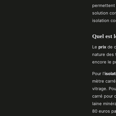
permettent 
solution co
isolation co
Quel est l
Le
prix
de c
nature des t
encore le p
Pour l'
isola
mètre carré
vitrage. Pou
carré pour 
laine minéra
80 euros pa