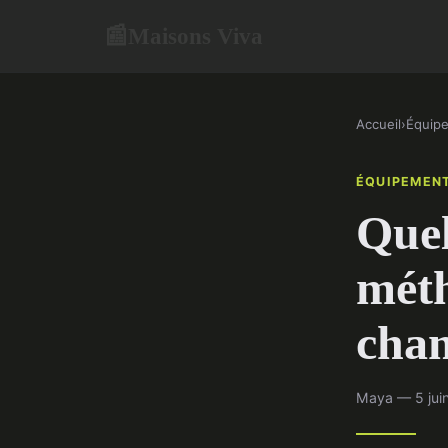
Maisons Viva
📰
Accueil
›
Équip
ÉQUIPEMEN
Quel
méth
cham
Maya — 5 juin